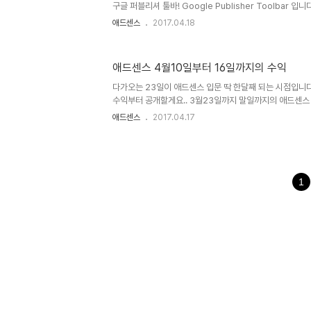
높은 수익을..
구글 퍼블리셔 툴바! Google Publisher Toolbar 
번쯤을 보셨을 플러그인인데요. 구글 크롬 웹스토어에서 설
애드센스
2017.04.18
https://chrome.google.com/webstore/category/
utm_source=chrome-app-launcher-info-di
로그인하지 않고도 (홈 들어가지 않고도) 오늘의 수익이나 
애드센스 4월10일부터 16일까지의 수익
점! 수익 상위 5개 채널등에 대한 내용도 보실 수 있고요.
내 스스로의 부정클릭도 일부분 예방할 수 있습니다. 제 광..
다가오는 23일이 애드센스 입문 딱 한달째 되는 시점입니
수익부터 공개할게요.. 3월23일까지 말일까지의 애드센스 
고 다음은 4월10일부터 16일까지의 수익입니다. 총 클릭수
애드센스
2017.04.17
수익은 뒤죽박죽이네요.. 평균적인 수익도 이제 목표치로 
다. 총 수익 $15.53 ^_^ 첫달 치곤 많은 수익을 올린 것 
었네요.. 수익을 확인하다보니 블로그인 티스토리에서의 수
론 클릭수는 적은데 고수익으로 나오네요.. 아주 가끔 나오
큰 걸로 확인되었습니다. 다른달에 수익도 벌써부터 기대가 됩
1