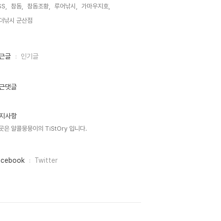
S,
참돔,
참돔조황,
루어낚시,
가마우지호,
더낚시 군산점,
근글
인기글
근댓글
지사항
곳은 알콜뭉뭉이의 TiStOry 입니다.
acebook
Twitter