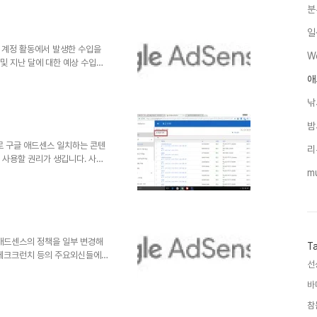
올 수도 있습니다. 맞춤크기 광
분
인벤토리가 제한적일 수 있으며,
일
응형 디자인을 사용하는 사이트라
접적인 맞춤크기 설정으로 웹사이
 계정 활동에서 발생한 수입을
W
 및 지난 달에 대한 예상 수입을
으로 지급되는 금액은 여러 요인
애
 수익은 이를 지불한 광고주에게
낚
과 관련이 있다 생각됩니다. 광고
회로 기록됩니다. 광고 형식에 따
밤
너가 사이트에 게재되면 그때마다
재되는 광고의 개수는 광고 단..
로 구글 애드센스 일치하는 콘텐
리
만 사용할 권리가 생깁니다. 사용
경우에는.. 사용하실 수가 없다는
m
로 로그인후 내 광고 => 광고단
와 같이 두가지의 패턴이 나오는데
로 사용할 수 있었던, 일반적인
 있는 일치하는 컨텐츠 만들기
? 그럼 일치하는 컨텐츠 만들기
 애드센스의 정책을 일부 변경해
T
 테크크런치 등의 주요외신들에
선
롭게 변경했다고 발표했다. 그동
 페이지의 광고를 삭제했다. 하
바
다. 또한 구글은 폴리시센터라는
참
쉽게 파악하고 위반시 이를 조기