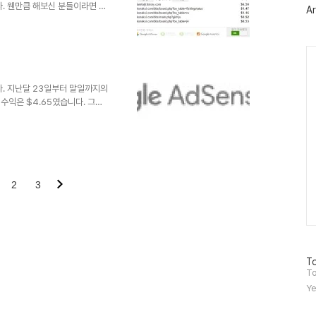
러
입니다. 웬만큼 해보신 분들이라면 한
Ar
그
치하실 수 있습니다.
인
extensions?
alog 장점이라 한다면 굳이 애드센스
Ca
이달의 수익을 보실 수 있다는
 결정적 포인트는 내 광고에 대한
다. 지난달 23일부터 말일까지의
수익은 $4.65였습니다. 그리
 68회이며 일 평균당 하루 9회
정했던 하루 1달러에 다가왔습니
같습니다. 대략 18000원정도 벌
익이 많은 것으로 보입니다. 물
는 클릭이긴 하지만, 그 수익이
니다. 이번주 23일이..
2
3
방
To
문
To
자
Ye
수