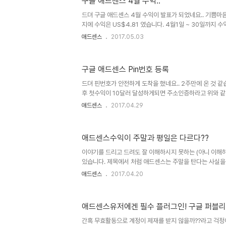
구글 애드센스 4월 수익..
에 수정할 수 있도록 한다. 구글의 이번 광고정책 변경으
날 전망이다. 구글은 이제까지 광고정책을 위반할 경우 웹
드뎌 구글 애드센스 4월 수익이 발표가 되었네요.. 기쁨마
제거했기 때문이다. 물론..
지에 수익은 US$4.81 였습니다. 4월1일 ~ 30일까지 수익이
초보치곤 많은건가요?? 무효 트래픽도 -US$1.79네요 
애드센스
2017.05.03
ㅠㅠ 3월23일 ~ 4월30일까지에 총 수익 US$36.50 입
수익을 됐네요.. 무효 트래픽같은 경우, 제 예측이지만 중국
릭으로 인해 생긴 것 같아요..ㅠㅠ 오늘도 영차영차.. 열심히
구글 애드센스 Pin번호 등록
드뎌 핀번호가 안전하게 도착을 했네요.. 2주만에 온 것 같
후 첫수익이 10달러 달성하게되면 주소인증하라고 위와 같
급이 보류 되는 것 뿐이지, 수익이 발생하게되면 계속 누적
애드센스
2017.04.29
되면, 구글 애드센스에서 자동으로 PIN 번호가 생성되어,
로 발송이 됩니다. 대략 도착시간은 2~5주까지에 시간이 
가입시 등록했던 주소를 확인하시길 바랍니다. 사진에는 제 
애드센스수익이 주말과 평일은 다르다??
측에 PIN번호 5자리가 딱 적혀있습니다. 그럼 등록을 해
인증을 누르시면 위와 같이 뜨는데요.. 저기 빨간 동그라미안
이야기를 드리고 드려도 잘 이해하시지 못하는 (아니 이해하
PIN..
있습니다. 제목에서 처럼 애드센스는 주말을 탄다는 사실을
습니다. 저는 그냥 편하게 말할때 "주말탄다고" 말하고 있
애드센스
2017.04.20
센스 수익은 주말에 감소한다 혹은 애드센스 수익은 날짜의 
없는 그래프입니다. 자세히 보시면 토요일과 일요일에 수익
감소한 것을 알 수 있습니다. 이것은 당장 지난 주만 그랬던
애드센스유저에겐 필수 플러그인! 구글 퍼블리
로 토요일과 일요일에 수익이 평일보다 많이 증가했던 날도
스 수익은 페이지뷰가 나와주어야 발생하는데 야외활동이 
간혹 무효활동으로 계정이 제재를 받지 않을까??라고 걱정