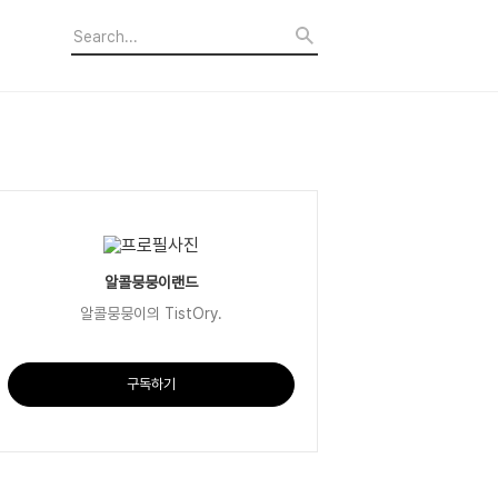
알콜뭉뭉이랜드
알콜뭉뭉이의 TistOry.
구독하기