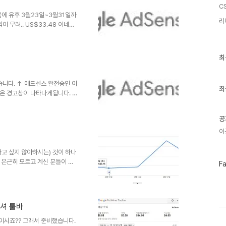
로 퍼블리셔들의 광고매출이 늘어
CS
사이트내에 모든 페이지의 광고를
음에 유후 3월23일~3월31일까
리
 무려.. US$33.48 이네요..
ㅠㅠ 즉 무효 클릭이라는 소리지요
니다!! 현재는 대략 US$40정도
 아이피(봇?)에 의한 다발성 클
최
최
 벌어봅시다 ^_^
근
글
과
습니다. ↑ 애드센스 완전승인 이
인
최
은 경고창이 나타나게됩니다. 지
기
됩니다. 첫수익이 10달러가 되게
글
 자신이 회원가입시 등록한 주소
공
걸리니 이점 유의하시고요. 회원
PIN번호를 빼고 찍었지만. 우
이
볼까요?? 설정=>계정정보=>주소
에 PIN번호 5자리를 넣고
고 싶지 않아하시는) 것이 하나
 은근히 모르고 계신 분들이 많
페
F
이
는데요. 조금 더 정확하게는 애드
스
영향을 받는다 입니다. 보잘 것
북
이 평일에 비해 근소한 차이로
트
 것은 아닙니다. 하지만 그 반대
위
셔 툴바
 있었습니다. 기본적으로 애드센
터
플
많아지는 주말에는 검색 결과상
이시죠?? 그래서 준비했습니다.