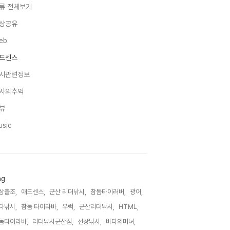
류 전체보기
상공유
eb
드센스
시관련정보
사의추억
뷰
usic
ag
상출조,
애드센스,
군산 리더낚시,
참돔타이러버,
광어,
다낚시,
참돔 타이라바,
우럭,
군산리더낚시,
HTML,
돔타이라바,
리더낚시군산점,
선상낚시,
바다의미녀,