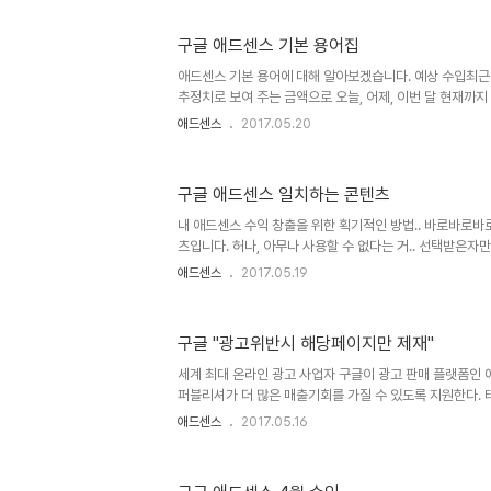
라 반응형 광고가 양쪽 사이드바쪽에서 메인쪽으로 빠져 나
고. 맞춤 크기 광고 단위는 사용 가능한 디스플레이 광고 
구글 애드센스 기본 용어집
이로 인해 수입에 부정적인 영향이 미칠 수 있습니다. 반
면 반응형 광고 단위를 사용하는 것이 좋습니다. 장점. 직
애드센스 기본 용어에 대해 알아보겠습니다. 예상 수입최근
트 디자인에..
추정치로 보여 주는 금액으로 오늘, 어제, 이번 달 현재까지
볼 수 있습니다. 이는 말 그대로 예상 수입일 뿐이며, 최종
애드센스
2017.05.20
에 의해 정해집니다. 무효 클릭 또는 노출에서 발생한 모든
환급됩니다. 무효 클릭을 방지하는 것은 CPC를 높이는 것
노출수개별 광고가 웹사이트에 게재될 때마다 광고 노출 1
구글 애드센스 일치하는 콘텐츠
라 게재되는 광고 개수도 달라지는데, 예를 들어 수직 배
보고서에 광고 노출 2회로 기록됩니다. 또한 광고 단위에 게
내 애드센스 수익 창출을 위한 획기적인 방법.. 바로바로바
츠입니다. 허나, 아무나 사용할 수 없다는 거.. 선택받은자
가능하다면 새광고 단위에 표기가 될 것이며, 그렇지 못할 
애드센스
2017.05.19
점 알아두셨으면 합니다. 그러면 사용해봐야죠?? 내 계정으
위 클릭 후 + 새광고 단위를 클릭합니다. 그럼 위 이미지
요. 첫번째는 구글애드센스에서 승인받은자들이 무조건적으
구글 "광고위반시 해당페이지만 제재"
광고 만들기. 두번째는 그중에서 선택받은자만이 사용할 수
입니다. 소수정예로 인정을 받으셨다면 위와 같이 뜨겠죠?
세계 최대 온라인 광고 사업자 구글이 광고 판매 플랫폼인
클릭..
퍼블리셔가 더 많은 매출기회를 가질 수 있도록 지원한다.
따르면 구글은 광고정책 위반시 처벌대상과 삭제방법을 새
애드센스
2017.05.16
안 구글은 광고정책 위반시 문제의 페이지뿐만 아니라 전체
지만 앞으로 구글은 개별 페이지의 광고만을 삭제할 예정이
플랫폼을 수주내로 개설해 웹사이트 관리자가 광고정책을 